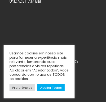
UNIDADE ITAIM BIBI
Usamos cookies em nosso site
para fornecer a experiência mais
Rua Tabapuã, 888 – 7º andar – Cjs. 75-78
relevante, lembrando suas
preferências e visitas repetidas.
Itaim Bibi – São Paulo - SP
Ao clicar em “Aceitar todos”, você
concorda com o uso de TODOS
os cookies.
Preferências
Aceitar Todos
CM.2 Clínica Multidisciplinar © 2021 / 2024 – Todos os direitos