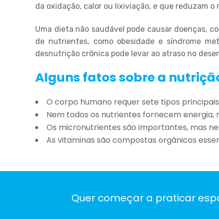
da oxidação, calor ou lixiviação, e que reduzam o
Uma dieta não saudável pode causar doenças, com
de nutrientes, como obesidade e síndrome meta
desnutrição crônica pode levar ao atraso no dese
Alguns fatos sobre a nutriçã
O corpo humano requer sete tipos principais 
Nem todos os nutrientes fornecem energia, 
Os micronutrientes são importantes, mas n
As vitaminas são compostas orgânicos essen
Quer começar a praticar espo