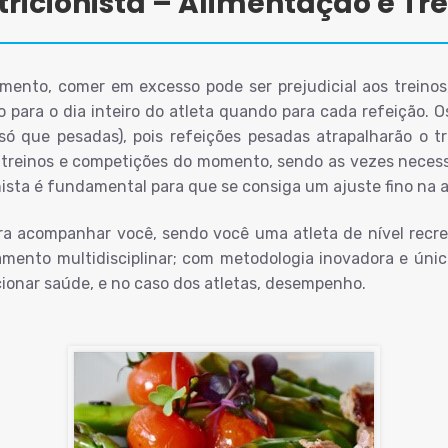
ricionista – Alimentação e Tr
dimento, comer em excesso pode ser prejudicial aos treino
o para o dia inteiro do atleta quando para cada refeição. 
 só que pesadas), pois refeições pesadas atrapalharão o t
 de treinos e competições do momento, sendo as vezes neces
ionista é fundamental para que se consiga um ajuste fino na
ra acompanhar você, sendo você uma atleta de nível recr
amento multidisciplinar; com metodologia inovadora e úni
ionar saúde, e no caso dos atletas, desempenho.