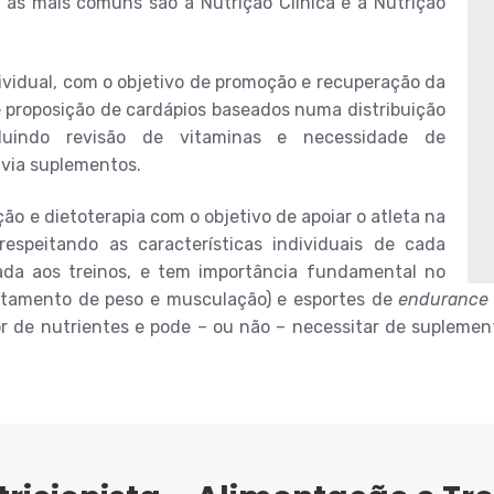
 as mais comuns são a Nutrição Clinica e a Nutrição
dividual, com o objetivo de promoção e recuperação da
 e proposição de cardápios baseados numa distribuição
luindo revisão de vitaminas e necessidade de
 via suplementos.
ção e dietoterapia com o objetivo de apoiar o atleta na
speitando as características individuais de cada
liada aos treinos, e tem importância fundamental no
ntamento de peso e musculação) e esportes de
endurance
 de nutrientes e pode – ou não – necessitar de suplement