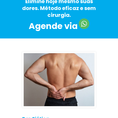
Elimine hoje mesmo suas
dores. Método eficaz e sem
cirurgia.
Agende via