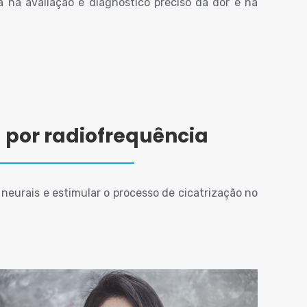
 na avaliação e diagnóstico preciso da dor e na
 por radiofrequência
neurais e estimular o processo de cicatrização no