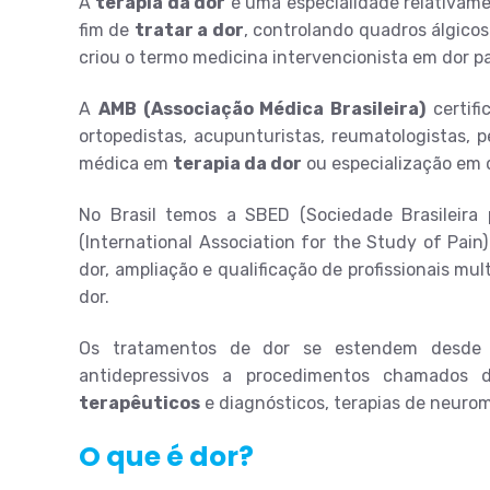
A
terapia da dor
é uma especialidade relativame
fim de
tratar a dor
, controlando quadros álgico
criou o termo medicina intervencionista em dor pa
A
AMB (Associação Médica Brasileira)
certifi
ortopedistas, acupunturistas, reumatologistas, p
médica em
terapia da dor
ou especialização em 
No Brasil temos a SBED (Sociedade Brasileira
(International Association for the Study of Pai
dor, ampliação e qualificação de profissionais m
dor.
Os tratamentos de dor se estendem desde me
antidepressivos a procedimentos chamados 
terapêuticos
e diagnósticos, terapias de neuro
O que é dor?