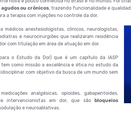
nte nova e pouco conhecida no Brasil e no mundo. Foi cria
s
agudos ou crônicos
, trazendo funcionalidade e qualida
ra a terapia com injeções no controle da dor.
ca médicos anestesiologistas, clínicos, neurologistas,
ediatras e neurocirurgiões que realizaram residência
dor com titulação em área de atuação em dor.
 para o Estudo da Dor) que é um capítulo da IASP
n) tem como missão a excelência e ética no estudo da
ultidisciplinar com objetivo da busca de um mundo sem
dicações analgésicas, opioides, gabapentoides,
de intervencionistas em dor, que são
bloqueios
modulação e neuroablativas.