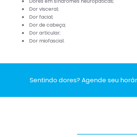
Dores em síndromes neuropáticas;
Dor visceral;
Dor facial;
Dor de cabeça;
Dor articular;
Dor miofascial.
Sentindo dores? Agende seu horár