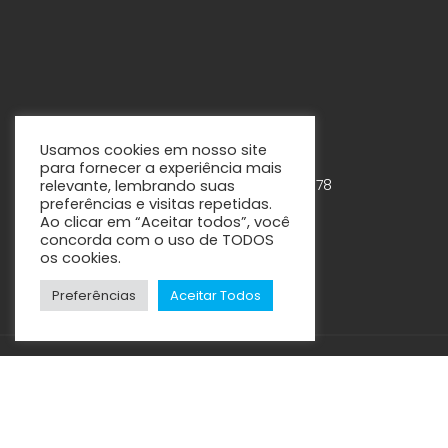
Usamos cookies em nosso site
para fornecer a experiência mais
Rua Tabapuã, 888 – 7º andar – Cjs. 75-78
relevante, lembrando suas
preferências e visitas repetidas.
Itaim Bibi – São Paulo - SP
Ao clicar em “Aceitar todos”, você
concorda com o uso de TODOS
os cookies.
Preferências
Aceitar Todos
CM.2 Clínica Multidisciplinar © 2021 / 2024 – Todos os direitos
reservados – Registro CREFITO 3:7962-SP
Mantido por
Gsaúde