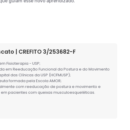
s que guiam esse novo aprendizado.
scato | CREFITO 3/253682-F
m Fisioterapia - USP;
a em Reeducação Funcional da Postura e do Movimento
spital das Clínicas da USP (HCFMUSP);
uta formada pela Escola AMOR;
palmente com reeducação de postura e movimento e
 em pacientes com queixas musculoesqueléticas.