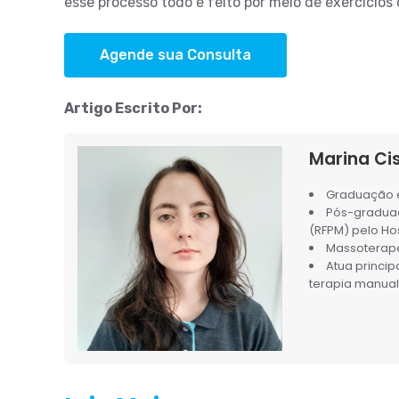
esse processo todo é feito por meio de exercício
Agende sua Consulta
Artigo Escrito Por:
Marina Ci
Graduação e
Pós-graduad
(RFPM) pelo Ho
Massoterape
Atua princi
terapia manual