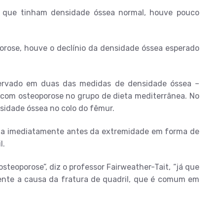
s que tinham densidade óssea normal, houve pouco
porose, houve o declínio da densidade óssea esperado
servado em duas das medidas de densidade óssea –
s com osteoporose no grupo de dieta mediterrânea. No
idade óssea no colo do fêmur.
coxa imediatamente antes da extremidade em forma de
l.
steoporose”, diz o professor Fairweather-Tait, “já que
ente a causa da fratura de quadril, que é comum em