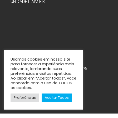
UNIDADE ITAIM BIBI
Usamos cookies em nosso site
para fornecer a experiência mais
Rua Tabapuã, 888 – 7º andar – Cjs. 75-78
relevante, lembrando suas
preferências e visitas repetidas.
Itaim Bibi – São Paulo - SP
Ao clicar em “Aceitar todos”, você
concorda com o uso de TODOS
os cookies.
Preferências
Aceitar Todos
CM.2 Clínica Multidisciplinar © 2021 / 2024 – Todos os direitos