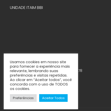
UNIDADE ITAIM BIBI
Usamos cookies em nosso site
para fornecer a experiência mais
Rua Tabapuã, 888 – 7º andar – Cjs. 75-78
relevante, lembrando suas
preferências e visitas repetidas.
Itaim Bibi – São Paulo - SP
Ao clicar em “Aceitar todos”, você
concorda com o uso de TODOS
os cookies.
Preferências
Aceitar Todos