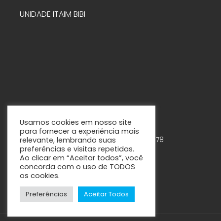
UNIDADE ITAIM BIBI
Usamos cookies em nosso site
para fornecer a experiência mais
Rua Tabapuã, 888 – 7º andar – Cjs. 75-78
relevante, lembrando suas
preferências e visitas repetidas.
Itaim Bibi – São Paulo - SP
Ao clicar em “Aceitar todos”, você
concorda com o uso de TODOS
os cookies.
Preferências
Aceitar Todos