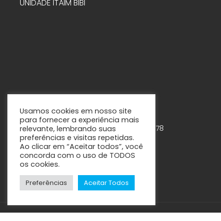
UNIDADE ITAIM BIBI
Usamos cookies em nosso site
para fornecer a experiência mais
Rua Tabapuã, 888 – 7º andar – Cjs. 75-78
relevante, lembrando suas
preferências e visitas repetidas.
Itaim Bibi – São Paulo - SP
Ao clicar em “Aceitar todos”, você
concorda com o uso de TODOS
os cookies.
Preferências
Aceitar Todos
CM.2 Clínica Multidisciplinar © 2021 / 2024 – Todos os direitos