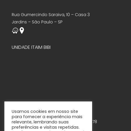
Rua Gumercindo Saraiva, 10 – Casa 3
Jardins – São Paulo – SP
UNIDADE ITAIM BIBI
Usamos cookies em nosso site
para fornecer a experiência mais
Rua Tabapuã, 888 – 7º andar – Cjs. 75-78
relevante, lembrando suas
preferências e visitas repetidas.
Itaim Bibi – São Paulo - SP