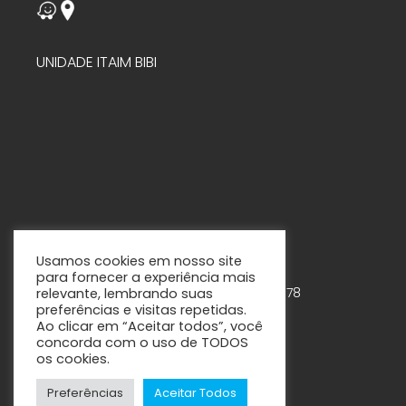
UNIDADE ITAIM BIBI
Usamos cookies em nosso site
para fornecer a experiência mais
Rua Tabapuã, 888 – 7º andar – Cjs. 75-78
relevante, lembrando suas
preferências e visitas repetidas.
Itaim Bibi – São Paulo - SP
Ao clicar em “Aceitar todos”, você
concorda com o uso de TODOS
os cookies.
Preferências
Aceitar Todos