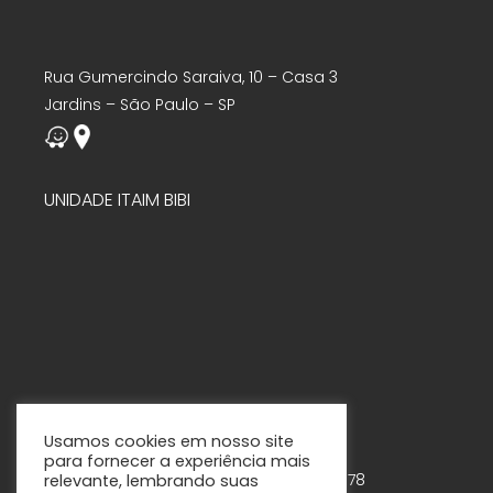
Rua Gumercindo Saraiva, 10 – Casa 3
Jardins – São Paulo – SP
UNIDADE ITAIM BIBI
Usamos cookies em nosso site
para fornecer a experiência mais
Rua Tabapuã, 888 – 7º andar – Cjs. 75-78
relevante, lembrando suas