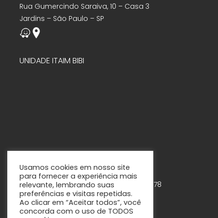
Rua Gumercindo Saraiva, 10 – Casa 3
Jardins – São Paulo – SP
UNIDADE ITAIM BIBI
Usamos cookies em nosso site
para fornecer a experiência mais
Rua Tabapuã, 888 – 7º andar – Cjs. 75-78
relevante, lembrando suas
preferências e visitas repetidas.
Itaim Bibi – São Paulo - SP
Ao clicar em “Aceitar todos”, você
concorda com o uso de TODOS