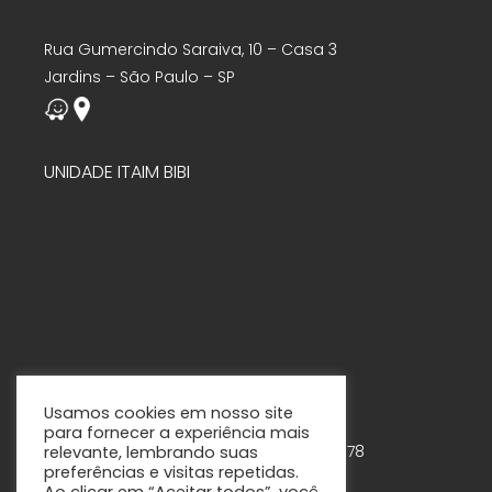
Rua Gumercindo Saraiva, 10 – Casa 3
Jardins – São Paulo – SP
UNIDADE ITAIM BIBI
Usamos cookies em nosso site
para fornecer a experiência mais
Rua Tabapuã, 888 – 7º andar – Cjs. 75-78
relevante, lembrando suas
preferências e visitas repetidas.
Itaim Bibi – São Paulo - SP