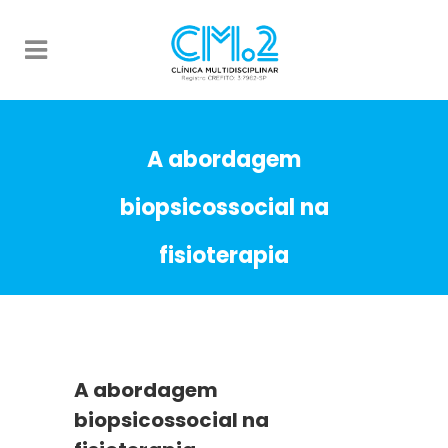
A abordagem
biopsicossocial na
fisioterapia
A abordagem
biopsicossocial na